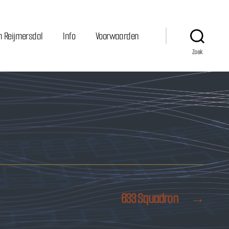
n Reijmersdal
Info
Voorwaarden
Zoek
633 Squadron
→