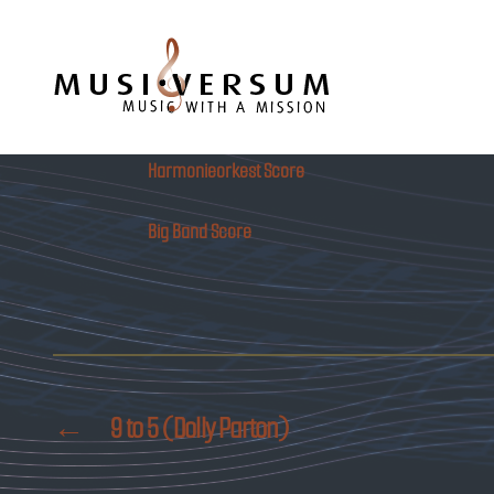
Musiversum
Harmonieorkest Score
Big Band Score
←
9 to 5 (Dolly Parton)