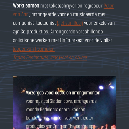
Werkt samen
met tekstschrijver en regisseur
Peter
van Aar
, arrangeerde voor en musiceerde met
componist-toetsenist
Sjef van Rooij
voor enkele van
zijn Cd produkties. Arrangeerde verschillende
solistische werken met HaFa orkest voor de violist
Jasper van Rosmalen
.
Tango Esplendido voor viool en orkest
.
Verzorgde vocal score en arrangementen
voor musical Sis den dove, arrangeerde
voor de Bedelaars opera, koor en
bandarrangementen voor vier theater
producties van Zang en Theater groep