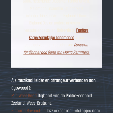
GOOG, Nederlands Studenten Kamer Orkest,
Melomaan Ensemble, Salonorkest
Pistache, Trio Bon Vivant, Bigband Tilburg,
Bigband Oss en andere orkesten in
verschillende stijlen.
Soleerde bij
Fanfare
Korps Koninklijke Landmacht
, in het
speciaal voor hem geschreven
Concerto
for Clarinet and Band van Maino Remmers
.
Als muzikaal leider en arrangeur verbonden aan
(geweest)
;
Mid West Band
Bigband van de Politie-eenheid
Zeeland-West-Brabant.
Bigband Ravenstein
Jazz orkest met uitstapjes naar