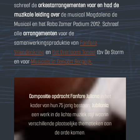
schreef de
orkestarrangementen voor en had de
muzikale leiding over
de musical Magdalena de
Musical en het Rabo Zomer Podium 2012. Schreef
alle
arrangementen
voor de
samenwerkingsproduktie van
Fanfare
Vriendenkring
en
Het Overloons Toneel
tbv De Storm
en voor
Musicals in Concert Bergeijk
.
Compositie opdracht Fanfare Juliana
in het
kader van hun 75 jarig bestaan;
Jubilania
,
een werk in de lichte muziek stijl waarin
verschillende plaatselijke thematieken aan
de orde komen.