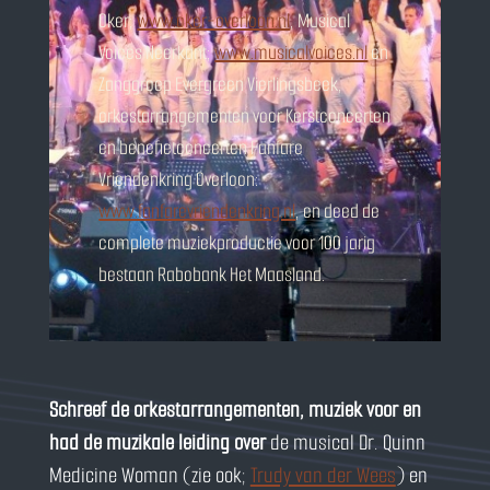
Oker;
www.oker-overloon.nl
, Musical
Voices Neerkant;
www.musicalvoices.nl
en
Zanggroep Evergreen Vierlingsbeek,
orkestarrangementen voor Kerstconcerten
en benefietconcerten Fanfare
Vriendenkring Overloon:
www.fanfarevriendenkring.nl
, en deed de
complete muziekproductie voor 100 jarig
bestaan Rabobank Het Maasland.
Schreef de orkestarrangementen, muziek voor en
had de muzikale leiding over
de musical Dr. Quinn
Medicine Woman (zie ook;
Trudy van der Wees
) en