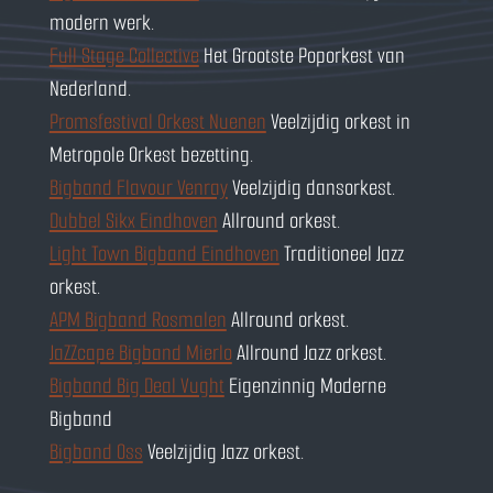
modern werk.
Full Stage Collective
Het Grootste Poporkest van
Nederland.
Promsfestival Orkest Nuenen
Veelzijdig orkest in
Metropole Orkest bezetting.
Bigband Flavour Venray
Veelzijdig dansorkest.
Dubbel Sikx Eindhoven
Allround orkest.
Light Town Bigband Eindhoven
Traditioneel Jazz
orkest.
APM Bigband Rosmalen
Allround orkest.
JaZZcape Bigband Mierlo
Allround Jazz orkest.
Bigband Big Deal Vught
Eigenzinnig Moderne
Bigband
Bigband Oss
Veelzijdig Jazz orkest.