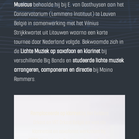
Musicus
behaalde hij bij E. van Oosthuysen aan het
Conservatorium (Lemmens Instituut) te Leuven
België in samenwerking met het Vilnius
Strijkkwartet uit Litouwen waarna een korte
tournee door Nederland volgde. Bekwaamde zich in
de
Lichte Muziek op saxofoon en klarinet
bij
verschillende Big Bands en
studeerde lichte muziek
arrangeren, componeren en directie
bij Maino
Remmers.
Remplaceerde op klarinet
bij Het Gelders
Orkest en VRT Orkest België en was als
klarinettist en saxofonist werkzaam bij;