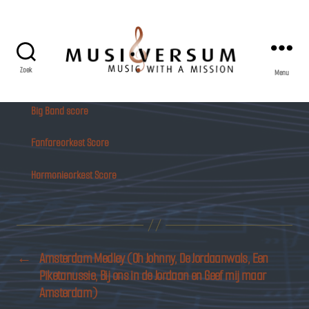
Zoek
Menu
Musiversum
Big Band score
Fanfareorkest Score
Harmonieorkest Score
←
Amsterdam Medley (Oh Johnny, De Jordaanwals, Een
Piketanussie, Bij ons in de Jordaan en Geef mij maar
Amsterdam)