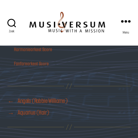
Zoek
Menu
Musiversum
Harmonieorkest Score
Fanfareorkest Score
←
Angels (Robbie Williams)
→
Aquarius (Hair)