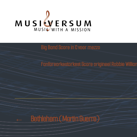
Musiversum
Big Band Score in C voor mezzo
Fanfareorkestorkest Score origineel Robbie Willi
←
Bethlehem (Martin Guerre)