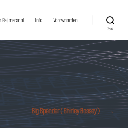
n Reijmersdal
Info
Voorwaarden
Zoek
Big Spender (Shirley Bassey)
→