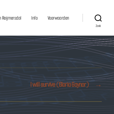
n Reijmersdal
Info
Voorwaarden
Zoek
I will survive (Gloria Gaynor)
→