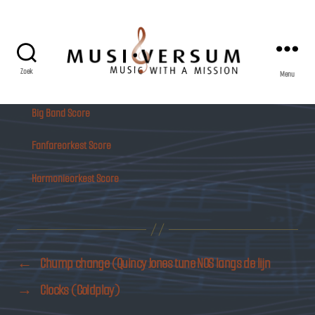
Zoek
Menu
Musiversum
Big Band Score
Fanfareorkest Score
Harmonieorkest Score
←
Chump change (Quincy Jones tune NOS langs de lijn
→
Clocks (Coldplay)