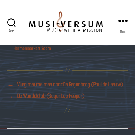
Zoek
Menu
Musiversum
Harmonieorkest Score
←
Vlieg met me mee naar De Regenboog (Paul de Leeuw)
→
De Wandelclub (Sugar Lee Hooper)