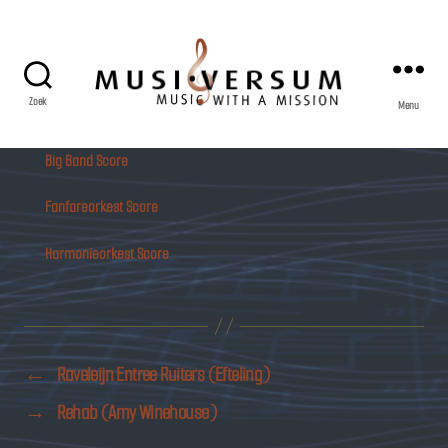
Zoek
Menu
Musiversum
Big Band Score
Fanfareorkest Score
Harmonieorkest Score
←
Raveleijn Entree Ruiters (Efteling)
→
Rehab (Amy Winehouse)