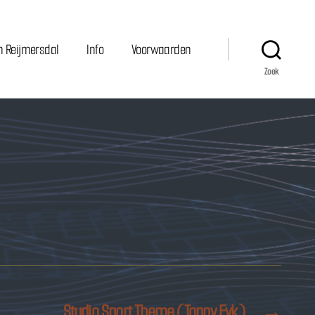
n Reijmersdal
Info
Voorwaarden
Zoek
Studio Sport Theme (Tonny Eyk)
→