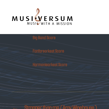
Musiversum
Big Band Score
Fanfareorkest Score
Harmonieorkest Score
←
Stronger than me (Amy Winehouse)