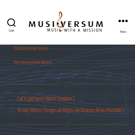
Zoek
Menu
Musiversum
Fanfareorkest Score
Harmonieorkest Score
←
Let’s get loud (Gloria Estefan)
→
Yo soy Maria (Tango uit María de Buenos Aires Piazzolla)