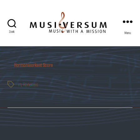
Zoek
Menu
Musiversum
Harmonieorkest Score
m
,
Ronettes
Tags