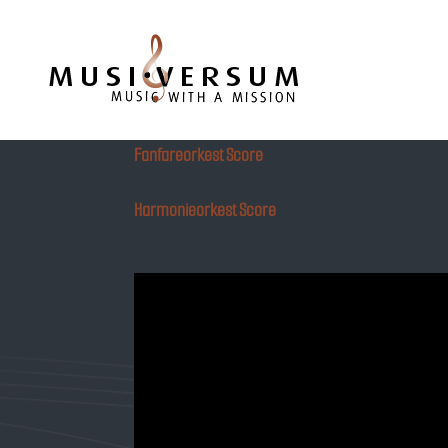
Musiversum
Fanfareorkest Score
Harmonieorkest Score