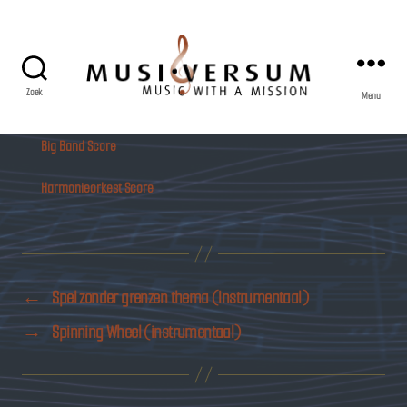
Zoek
Menu
Musiversum
Big Band Score
Harmonieorkest Score
←
Spel zonder grenzen thema (Instrumentaal)
→
Spinning Wheel (instrumentaal)