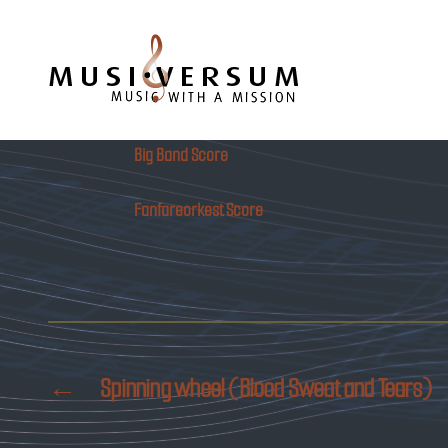
Musiversum
Big Band Score
Fanfareorkest Score
←
Spinning wheel (Blood Sweat and Tears)