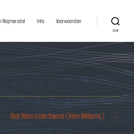
n Reijmersdal
Info
Voorwaarden
Zoek
Star Wars main theme (John Williams)
→