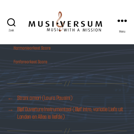
Zoek
Menu
Musiversum
Harmonieorkest Score
Fanfareorkest Score
←
Strani amori (Laura Pausini)
→
Bløf Ouverture Instrumentaal (Bløf intro, variatie Liefs uit
Londen en Alles is liefde)