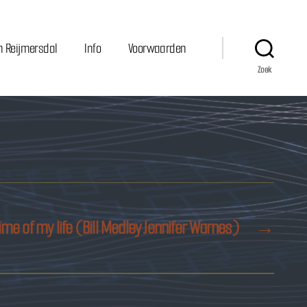
n Reijmersdal
Info
Voorwaarden
Zoek
ime of my life (Bill Medley Jennifer Warnes)
→