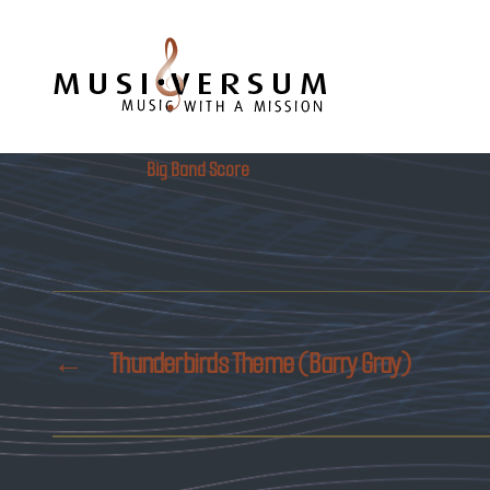
Musiversum
Big Band Score
←
Thunderbirds Theme (Barry Gray)