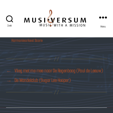
Zoek
Menu
Musiversum
Harmonieorkest Score
←
Vlieg met me mee naar De Regenboog (Paul de Leeuw)
→
De Wandelclub (Sugar Lee Hooper)