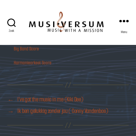
Zoek
Menu
Musiversum
Big Band Score
Harmonieorkest Score
←
I’ve got the music in me (Kiki Dee)
→
Ik ben gelukkig zonder jou ( Conny Vandenbos)