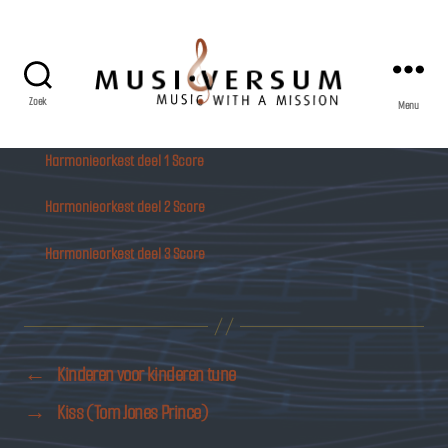
Zoek
Menu
Musiversum
Harmonieorkest deel 1 Score
Harmonieorkest deel 2 Score
Harmonieorkest deel 3 Score
←
Kinderen voor kinderen tune
→
Kiss (Tom Jones Prince)